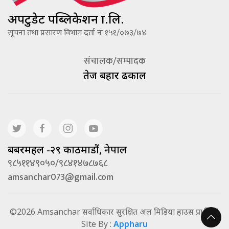
अपटुडेट पब्लिकेशन प्रा.लि.
सूचना तथा प्रसारण विभाग दर्ता नंः १५१/०७३/७४
संचालक/सम्पादक
तेज बहादूर ढकाल
बबरमहल -२९ काठमाडौं, नेपाल
९८५११४९०५०/९८४१४७८७६८
amsanchar073@gmail.com
©2026 Amsanchar सर्वाधिकार सुरक्षित अल मिडिया हाउस प्रा.लि. |
Site By :
Appharu