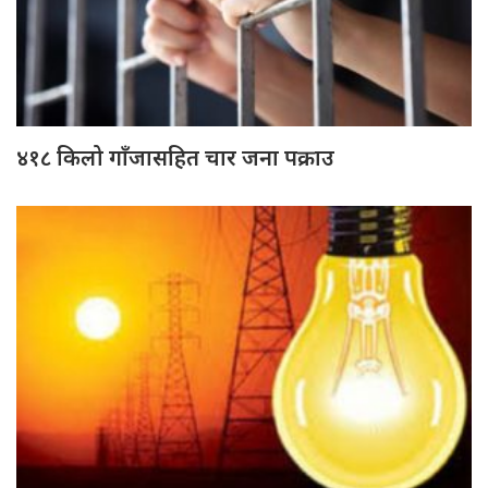
४१८ किलो गाँजासहित चार जना पक्राउ