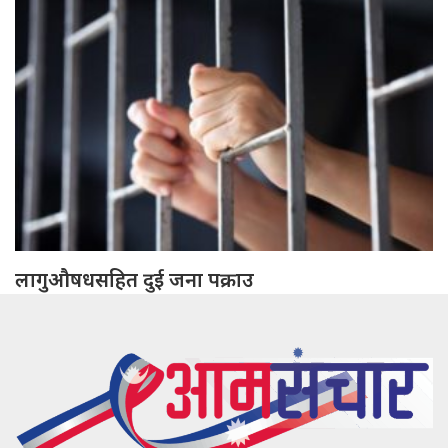
लागुऔषधसहित दुई जना पक्राउ