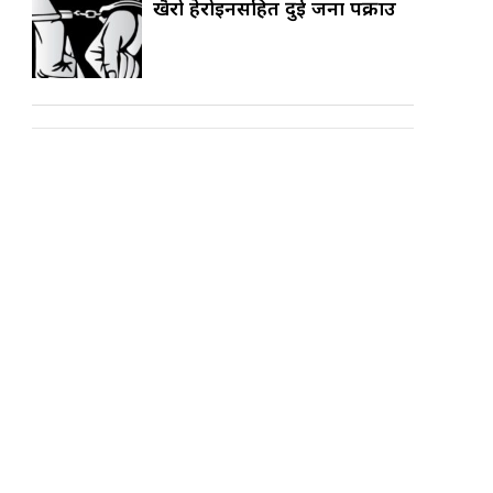
खैरो हेरोइनसहित दुई जना पक्राउ