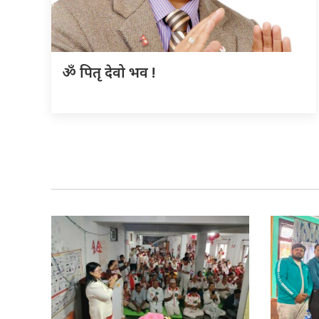
ॐ पितृ देवो भव !