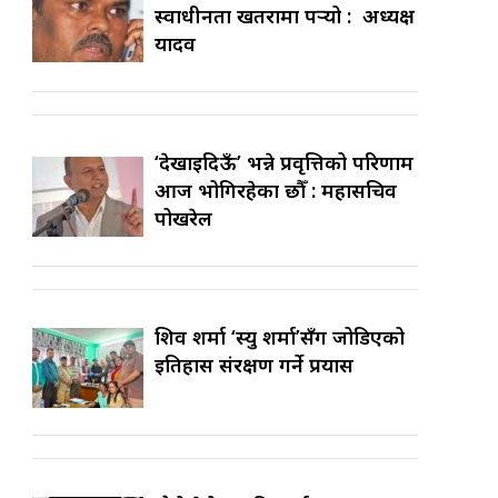
स्वाधीनता खतरामा पर्‍यो : अध्यक्ष
यादव
‘देखाइदिऊँ’ भन्ने प्रवृत्तिको परिणाम
आज भोगिरहेका छौँ : महासचिव
पोखरेल
शिव शर्मा ‘स्यु शर्मा’सँग जोडिएको
इतिहास संरक्षण गर्ने प्रयास