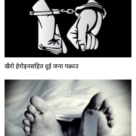
खैरो हेरोइनसहित दुई जना पक्राउ