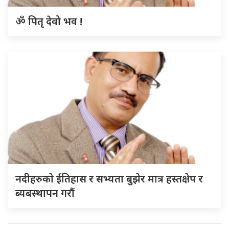
ॐ पितृ देवो भव !
नदीहरुकाे ईतिहास र सभ्यता बुझेर मात्र हस्तक्षेप र
ब्यबस्थापन गराैं