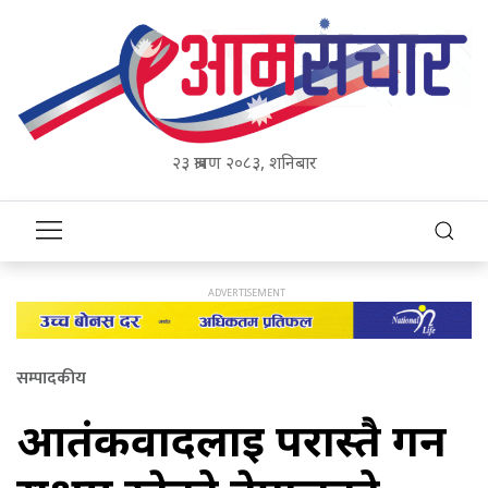
२३ श्रावण २०८३, शनिबार
सम्पादकीय
आतंकवादलाई परास्तै गर्न