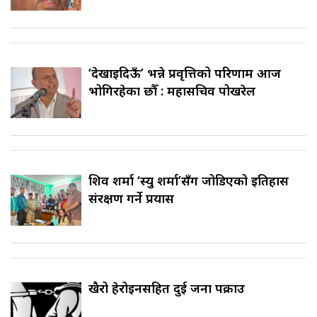
‘देखाइदिऊँ’ भन्ने प्रवृत्तिको परिणाम आज
भोगिरहेका छौँ : महासचिव पोखरेल
शिव शर्मा ‘स्यु शर्मा’सँग जोडिएको इतिहास
संरक्षण गर्ने प्रयास
खैरो हेरोइनसहित दुई जना पक्राउ