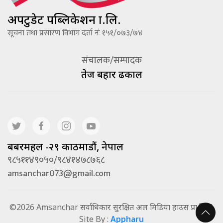
अपटुडेट पब्लिकेशन प्रा.लि.
सूचना तथा प्रसारण विभाग दर्ता नंः १५१/०७३/७४
संचालक/सम्पादक
तेज बहादूर ढकाल
बबरमहल -२९ काठमाडौं, नेपाल
९८५११४९०५०/९८४१४७८७६८
amsanchar073@gmail.com
©2026 Amsanchar सर्वाधिकार सुरक्षित अल मिडिया हाउस प्रा.लि. |
Site By :
Appharu