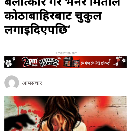
बलात्कार गर भनेर श्रीमतीले
कोठाबाहिरबाट चुकुल
लगाइदिएपछि‘
आमसंचार