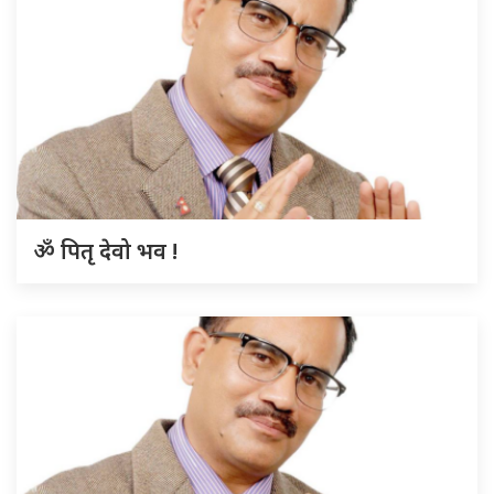
ॐ पितृ देवो भव !