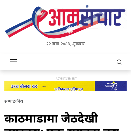
२२ श्रावण २०८३, शुक्रबार
सम्पादकीय
काठमाडौंमा जेठदेखी