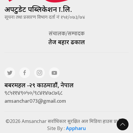
अपटुडेट पब्लिकेशन प्रा.लि.
सूचना तथा प्रसारण विभाग दर्ता नंः १५१/०७३/७४
संचालक/सम्पादक
तेज बहादूर ढकाल
बबरमहल -२९ काठमाडौं, नेपाल
९८५११४९०५०/९८४१४७८७६८
amsanchar073@gmail.com
©2026 Amsanchar सर्वाधिकार सुरक्षित अल मिडिया हाउस प्रा.लि. |
Site By :
Appharu