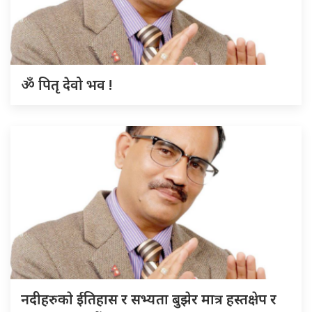
ॐ पितृ देवो भव !
नदीहरुकाे ईतिहास र सभ्यता बुझेर मात्र हस्तक्षेप र