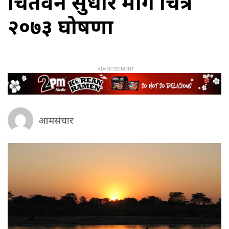
चितवन सुधार मार्ग चित्र
२०७३ घोषणा
आमसंचार