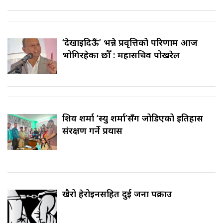
‘देखाइदिऊँ’ भन्ने प्रवृत्तिको परिणाम आज
भोगिरहेका छौँ : महासचिव पोखरेल
शिव शर्मा ‘स्यु शर्मा’सँग जोडिएको इतिहास
संरक्षण गर्ने प्रयास
खैरो हेरोइनसहित दुई जना पक्राउ