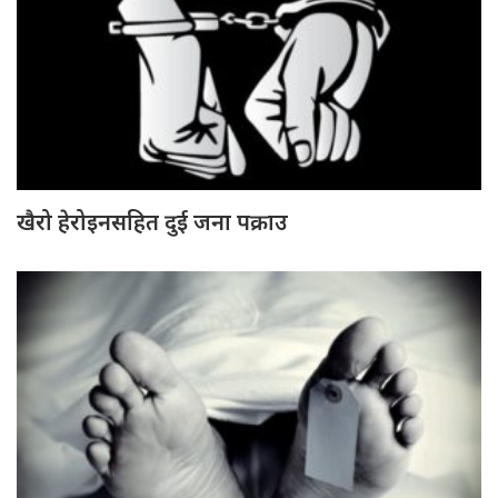
खैरो हेरोइनसहित दुई जना पक्राउ