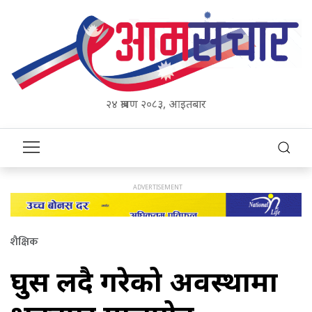
२४ श्रावण २०८३, आइतबार
शैक्षिक
घुस लिँदै गरेको अवस्थामा