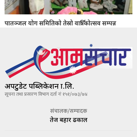
पातञ्जल योग समितिको तेस्रो वार्षिकोत्सव सम्पन्न
अपटुडेट पब्लिकेशन प्रा.लि.
सूचना तथा प्रसारण विभाग दर्ता नंः १५१/०७३/७४
संचालक/सम्पादक
तेज बहादूर ढकाल