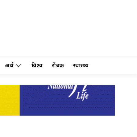
अर्थ
विश्व
रोचक
स्वास्थ्य