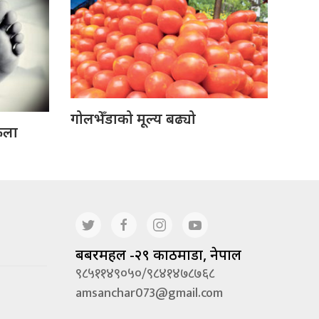
गोलभेँडाको मूल्य बढ्यो
ेला
बबरमहल -२९ काठमाडौं, नेपाल
९८५११४९०५०/९८४१४७८७६८
amsanchar073@gmail.com