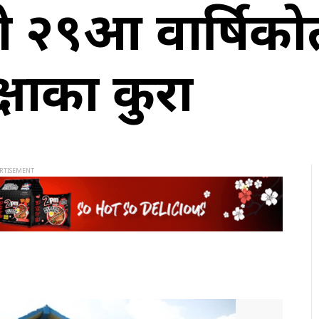
२९औँ वार्षिकोत
्षाका कुरा