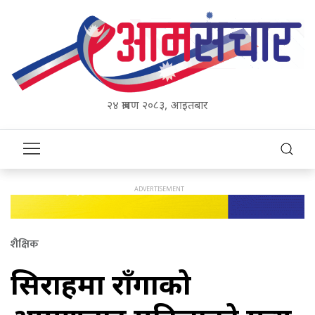
२४ श्रावण २०८३, आइतबार
शैक्षिक
सिराहमा राँगाको