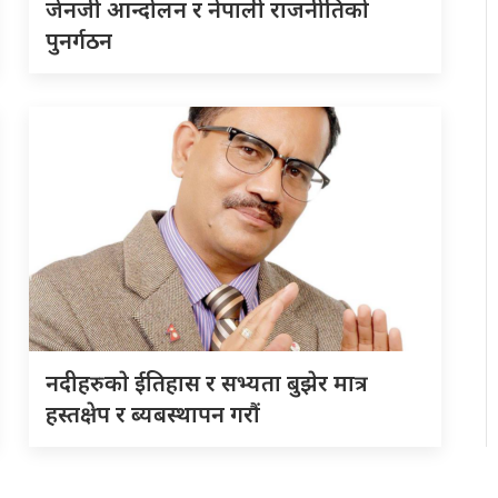
जेनजी आन्दोलन र नेपाली राजनीतिको
पुनर्गठन
नदीहरुकाे ईतिहास र सभ्यता बुझेर मात्र
हस्तक्षेप र ब्यबस्थापन गराैं