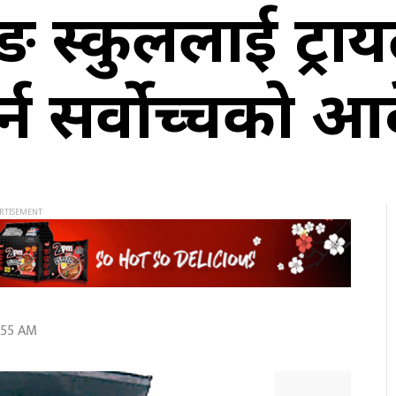
िङ स्कुललाई ट्राय
न सर्वोच्चको आ
:55 AM