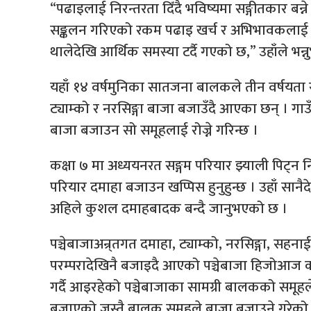
“पढाइलाई निरन्तरता दिँदै भविष्यमा सङ्गीतकार बन्
सङ्कलन गरिएको रकम पढाइ खर्च र अभिभावकलाई दि
थालेदेखि आर्थिक समस्या टर्दै गएको छ,” उहाँले भन्न
यहाँ १४ वर्षमुनिका सातजना बालकले तीन वर्षयता
ट्याम्को र नरसिङ्गा बाजा बजाउँदै आएका छन् । गा
बाजा बजाउन सो समूहलाई रोज्ने गरिन्छ ।
कक्षा ७ मा अध्ययनरत सङ्गम परियार झ्याली पिट्न नि
परियार दमाहा बजाउन खप्पिस हुनुहुन्छ । उहाँ सानैद
अहिले कुशल दमाहबादक बन्दै जानुभएको छ ।
पञ्चेबाजाअन्र्तगत दमाहा, ट्याम्को, नरसिङ्गा, सहनाई
परम्परादेखिनै बजाइदै आएको पञ्चेबाजा हिजोआज कमै मा
गर्दै आइरहेको पञ्चेबाजाका सामग्री बालकको समूहले
बजाएको जस्तै बालक समूहले बाजा बजाउने गरेको