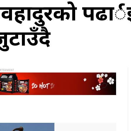
मवहादुरको पढार्
ुटाउँदै