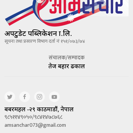
अपटुडेट पब्लिकेशन प्रा.लि.
सूचना तथा प्रसारण विभाग दर्ता नंः १५१/०७३/७४
संचालक/सम्पादक
तेज बहादूर ढकाल
बबरमहल -२९ काठमाडौं, नेपाल
९८५११४९०५०/९८४१४७८७६८
amsanchar073@gmail.com