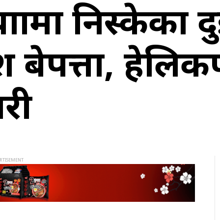
त्रामा निस्केका द
श बेपत्ता, हेलिक
ारी