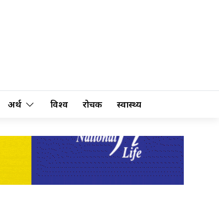
अर्थ
विश्व
रोचक
स्वास्थ्य