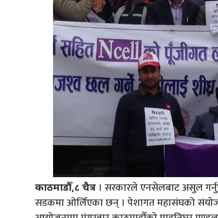
। सरकारले एनसेलबाट असुल गर्नुपर्
काठमाडौँ,८ चैत्र
सडकमा ओर्लिएका छन् । पेशागत महासंघको संयोजन
आयोजनामा मंगरबार काठमाडौँको माइतिघर मण्डलम