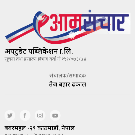
अपटुडेट पब्लिकेशन प्रा.लि.
सूचना तथा प्रसारण विभाग दर्ता नंः १५१/०७३/७४
संचालक/सम्पादक
तेज बहादूर ढकाल
बबरमहल -२९ काठमाडौं, नेपाल