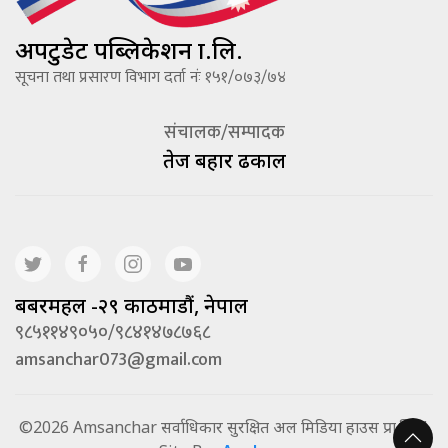
अपटुडेट पब्लिकेशन प्रा.लि.
सूचना तथा प्रसारण विभाग दर्ता नंः १५१/०७३/७४
संचालक/सम्पादक
तेज बहादूर ढकाल
बबरमहल -२९ काठमाडौं, नेपाल
९८५११४९०५०/९८४१४७८७६८
amsanchar073@gmail.com
©2026 Amsanchar सर्वाधिकार सुरक्षित अल मिडिया हाउस प्रा.लि. |