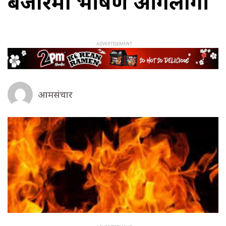
बजारमा भीषण आगलागी
आमसंचार