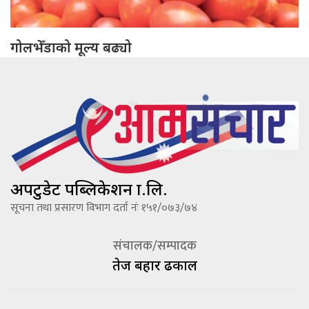
गोलभेँडाको मूल्य बढ्यो
अपटुडेट पब्लिकेशन प्रा.लि.
सूचना तथा प्रसारण विभाग दर्ता नंः १५१/०७३/७४
संचालक/सम्पादक
तेज बहादूर ढकाल