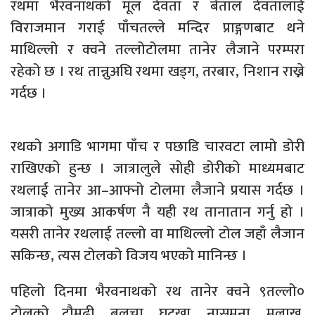
रथमा भैरवनाथको मूल देवता र बेताल देवतालाई
विराजमान गराई पाँचतल्ले मन्दिर प्राङ्गणबाट थने
माथिल्लो र क्वने तल्लोटोलमा तानेर लैजाने परम्परा
रहेको छ । रथ तान्नुअघि रथमा खड्ग, तरबार, निशान राख्ने
गर्दछ ।
रथको अगाडि भागमा पाँच र पछाडि चारवटा लामो डोरी
राखिएको हुन्छ । जात्रालुले सोही डोरीको माध्यमबाट
रथलाई तानेर आ–आफ्नो टोलमा लैजाने प्रयास गर्दछ ।
जात्राको मुख्य आकर्षण नै यही रथ तानातान गर्नु हो ।
यसरी तानेर रथलाई तल्लो वा माथिल्लो टोल जहाँ लैजान
सकिन्छ, त्यस टोलको विजय भएको मानिन्छ ।
पहिलो दिनमा भैरवनाथको रथ तानेर क्वने ९तल्लो०
टोलको टौमढी, बुलुचा, घट्खा, नासमना, मुलाखु,