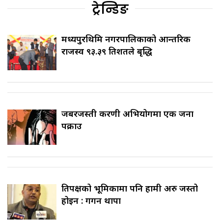
ट्रेन्डिङ
मध्यपुरथिमि नगरपालिकाको आन्तरिक
राजस्व ९३.३९ प्रतिशतले बृद्धि
जबरजस्ती करणी अभियोगमा एक जना
पक्राउ
प्रतिपक्षको भूमिकामा पनि हामी अरु जस्तो
होइन : गगन थापा