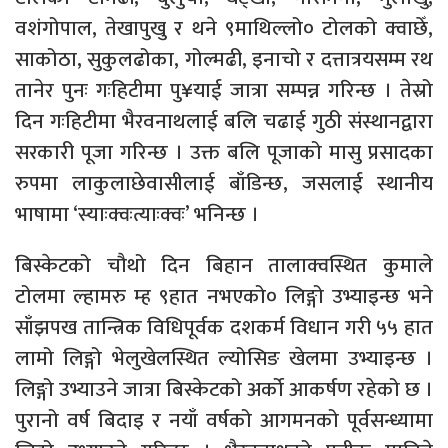
वशंगोपाल, तेखापुखु र थने ९माथिल्लो० टोलको क्वाछेँ,
साकोठा, सुकुलढोका, गोल्मढी, इनाचो र दत्तात्रयसम्म रथ
तानेर पुनः गःहिटीमा पु¥याई जात्रा सम्पन्न गरिन्छ । तेस्रो
दिन गःहिटीमा भैरवनाथलाई बलि चढाई गुठी संस्थानद्वारा
सरकारी पूजा गरिन्छ । उक्त बलि पूजाको मासु प्रसादका
रुपमा लाकुलाछेवासीलाई बाँडिन्छ, जसलाई स्थानीय
भाषामा ‘स्याःक्वःत्याःक्वः’ भनिन्छ ।
बिस्केटको चौथो दिन बिहान तालाक्वस्थित कुमाले
टोलमा ल्हामरु म्ह ९हात नभएको० लिङ्गो उभ्याइन्छ भने
साँझपख तान्त्रिक विधिपूर्वक दशकर्म विधान गरी ५५ हात
लामो लिङ्गो भेलुखेलस्थित ल्योसिङ खेलमा उभ्याइन्छ ।
लिङ्गो उभ्याउने जात्रा बिस्केटको अर्को आकर्षण रहेको छ ।
पुरानो वर्ष बिदाइ र नयाँ वर्षको आगमनको पूर्वसन्ध्यामा