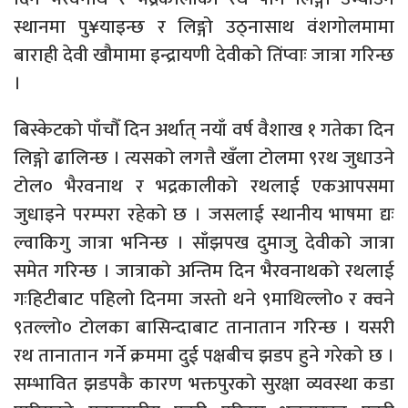
स्थानमा पु¥याइन्छ र लिङ्गो उठ्नासाथ वंशगोलमामा
बाराही देवी खौमामा इन्द्रायणी देवीको तिंप्वाः जात्रा गरिन्छ
।
बिस्केटको पाँचौँ दिन अर्थात् नयाँ वर्ष वैशाख १ गतेका दिन
लिङ्गो ढालिन्छ । त्यसको लगत्तै खँला टोलमा ९रथ जुधाउने
टोल० भैरवनाथ र भद्रकालीको रथलाई एकआपसमा
जुधाइने परम्परा रहेको छ । जसलाई स्थानीय भाषमा द्यः
ल्वाकिगु जात्रा भनिन्छ । साँझपख दुमाजु देवीको जात्रा
समेत गरिन्छ । जात्राको अन्तिम दिन भैरवनाथको रथलाई
गःहिटीबाट पहिलो दिनमा जस्तो थने ९माथिल्लो० र क्वने
९तल्लो० टोलका बासिन्दाबाट तानातान गरिन्छ । यसरी
रथ तानातान गर्ने क्रममा दुई पक्षबीच झडप हुने गरेको छ ।
सम्भावित झडपकै कारण भक्तपुरको सुरक्षा व्यवस्था कडा