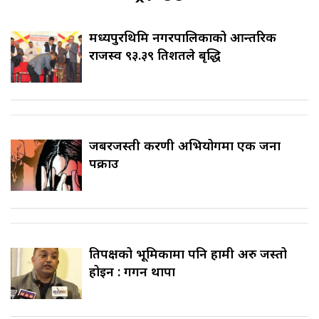
मध्यपुरथिमि नगरपालिकाको आन्तरिक
राजस्व ९३.३९ प्रतिशतले बृद्धि
जबरजस्ती करणी अभियोगमा एक जना
पक्राउ
प्रतिपक्षको भूमिकामा पनि हामी अरु जस्तो
होइन : गगन थापा