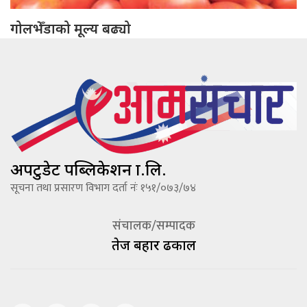
गोलभेँडाको मूल्य बढ्यो
अपटुडेट पब्लिकेशन प्रा.लि.
सूचना तथा प्रसारण विभाग दर्ता नंः १५१/०७३/७४
संचालक/सम्पादक
तेज बहादूर ढकाल