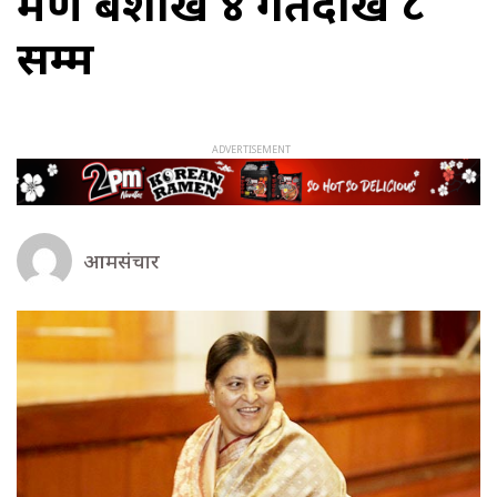
भ्रमण बैशाख ४ गतेदेखि ८
सम्म
आमसंचार