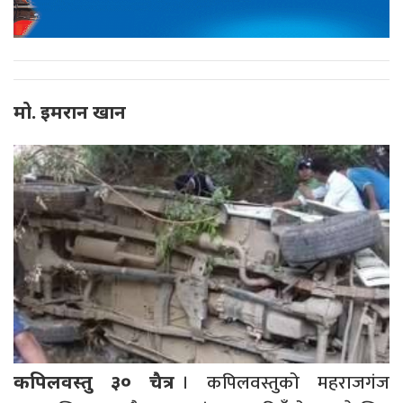
मो. इमरान खान
। कपिलवस्तुको महराजगंज
कपिलवस्तु ३० चैत्र