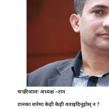
चन्द्र रिजालः अध्यक्ष –टान
टानका वारेमा केही केही वताइदिनुहोस् न ?