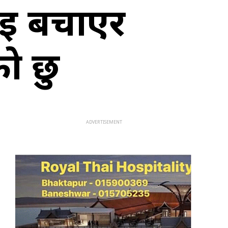
लाई बचाएर
ो छु