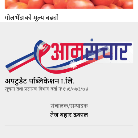
गोलभेँडाको मूल्य बढ्यो
अपटुडेट पब्लिकेशन प्रा.लि.
सूचना तथा प्रसारण विभाग दर्ता नंः १५१/०७३/७४
संचालक/सम्पादक
तेज बहादूर ढकाल