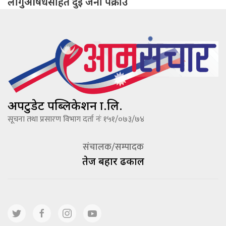
लागुऔषधसहित दुई जना पक्राउ
अपटुडेट पब्लिकेशन प्रा.लि.
सूचना तथा प्रसारण विभाग दर्ता नंः १५१/०७३/७४
संचालक/सम्पादक
तेज बहादूर ढकाल