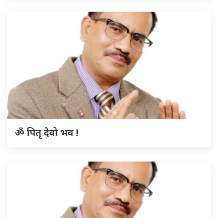
ॐ पितृ देवो भव !