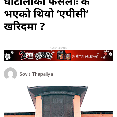
घोटालाको फैसलाः के
भएको थियो ‘एपीसी’
खरिदमा ?
Sovit Thapaliya