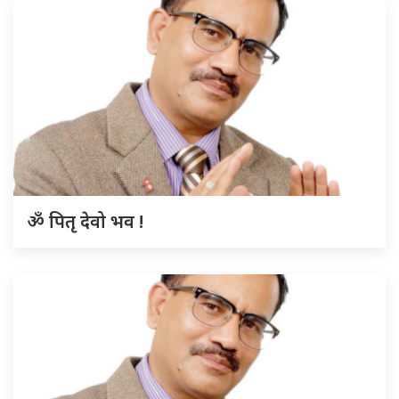
ॐ पितृ देवो भव !