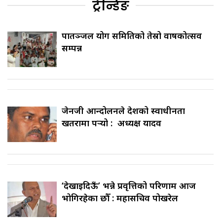
ट्रेन्डिङ
पातञ्जल योग समितिको तेस्रो वार्षिकोत्सव
सम्पन्न
जेनजी आन्दोलनले देशको स्वाधीनता
खतरामा पर्‍यो : अध्यक्ष यादव
‘देखाइदिऊँ’ भन्ने प्रवृत्तिको परिणाम आज
भोगिरहेका छौँ : महासचिव पोखरेल