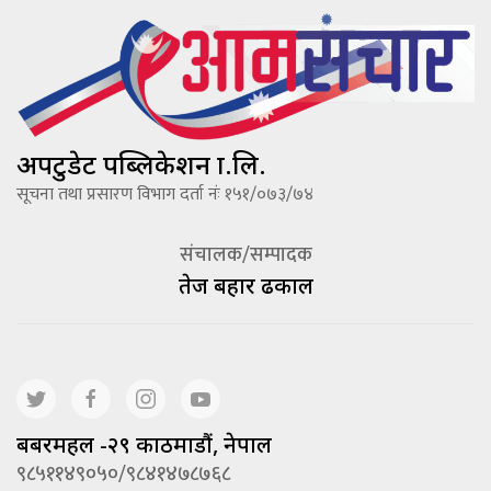
अपटुडेट पब्लिकेशन प्रा.लि.
सूचना तथा प्रसारण विभाग दर्ता नंः १५१/०७३/७४
संचालक/सम्पादक
तेज बहादूर ढकाल
बबरमहल -२९ काठमाडौं, नेपाल
९८५११४९०५०/९८४१४७८७६८