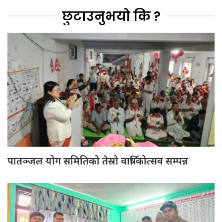
छुटाउनुभयो कि ?
पातञ्जल योग समितिको तेस्रो वार्षिकोत्सव सम्पन्न