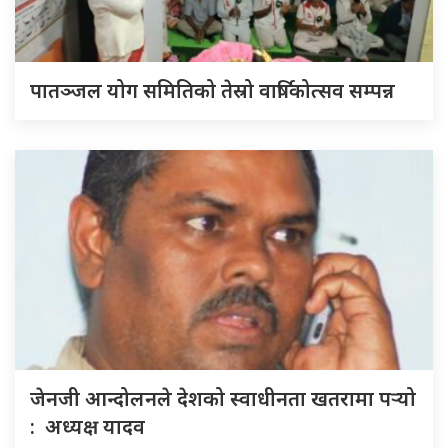
पातञ्जल योग समितिको तेस्रो वार्षिकोत्सव सम्पन्न
जेनजी आन्दोलनले देशको स्वाधीनता खतरामा पर्‍यो
: अध्यक्ष यादव