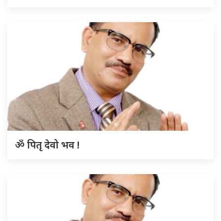
ॐ पितृ देवो भव !