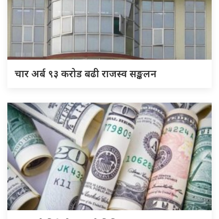
चार अर्ब ९३ करोड बढी राजस्व सङ्कलन