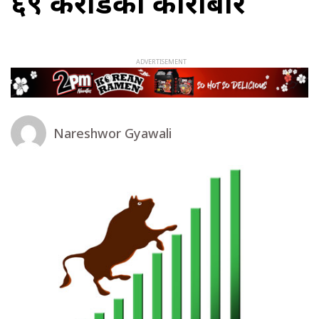
६९ करोडको कारोबार
Nareshwor Gyawali