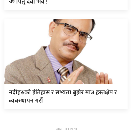
ॐ पितृ देवो भव !
नदीहरुकाे ईतिहास र सभ्यता बुझेर मात्र हस्तक्षेप र
ब्यबस्थापन गराैं