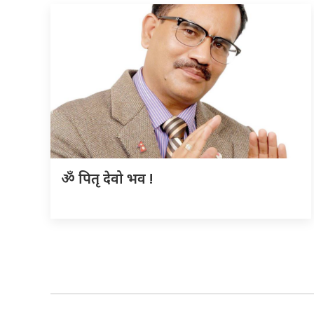
ॐ पितृ देवो भव !