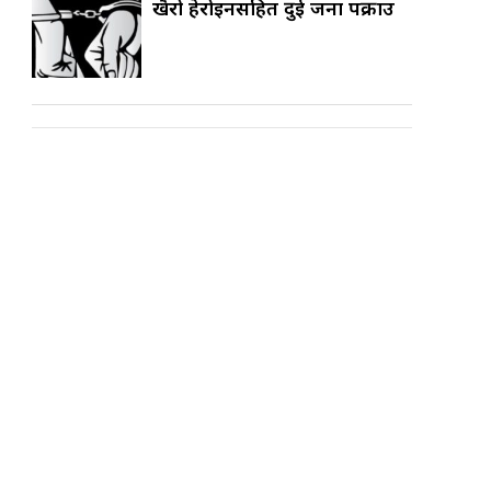
खैरो हेरोइनसहित दुई जना पक्राउ