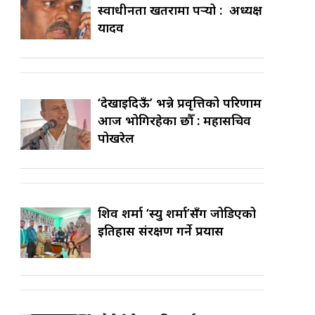
स्वाधीनता खतरामा पर्‍यो : अध्यक्ष
यादव
‘देखाइदिऊँ’ भन्ने प्रवृत्तिको परिणाम
आज भोगिरहेका छौँ : महासचिव
पोखरेल
शिव शर्मा ‘स्यु शर्मा’सँग जोडिएको
इतिहास संरक्षण गर्ने प्रयास