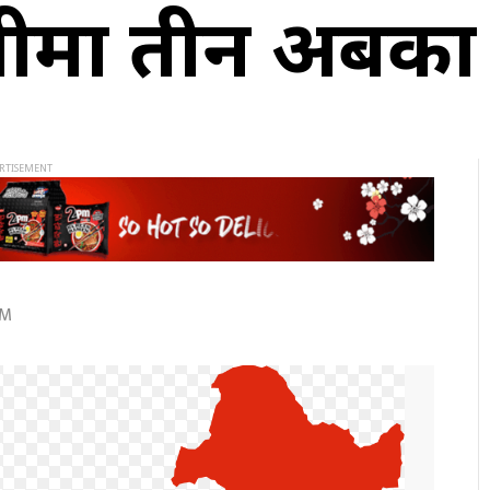
ीमा तीन अर्बका 
AM