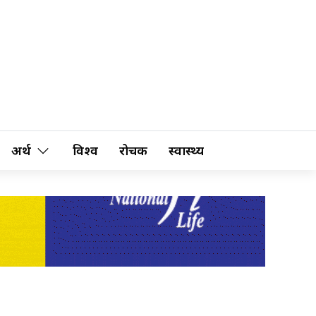
अर्थ
विश्व
रोचक
स्वास्थ्य