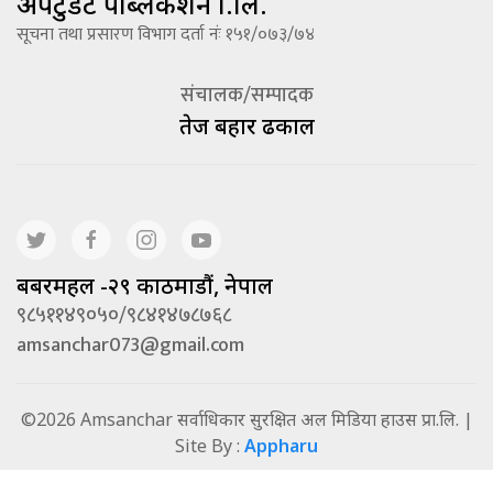
अपटुडेट पब्लिकेशन प्रा.लि.
सूचना तथा प्रसारण विभाग दर्ता नंः १५१/०७३/७४
संचालक/सम्पादक
तेज बहादूर ढकाल
बबरमहल -२९ काठमाडौं, नेपाल
९८५११४९०५०/९८४१४७८७६८
amsanchar073@gmail.com
©2026 Amsanchar सर्वाधिकार सुरक्षित अल मिडिया हाउस प्रा.लि. |
Site By :
Appharu