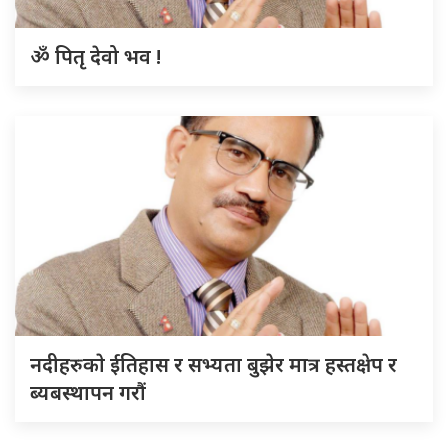
ॐ पितृ देवो भव !
नदीहरुकाे ईतिहास र सभ्यता बुझेर मात्र हस्तक्षेप र
ब्यबस्थापन गराैं