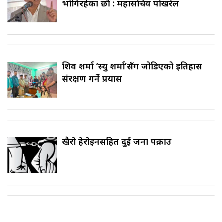
भोगिरहेका छौँ : महासचिव पोखरेल
शिव शर्मा ‘स्यु शर्मा’सँग जोडिएको इतिहास
संरक्षण गर्ने प्रयास
खैरो हेरोइनसहित दुई जना पक्राउ