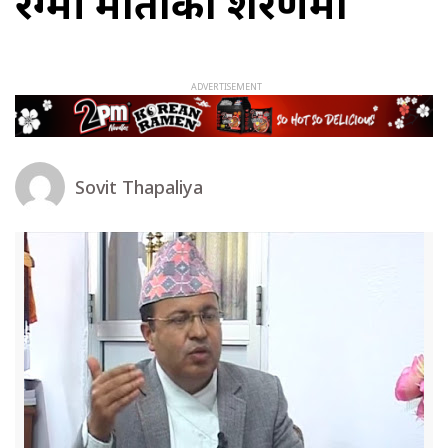
रेग्मी माताको शरणमा
Sovit Thapaliya