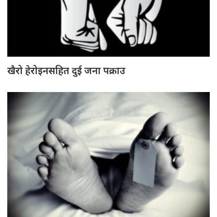
खैरो हेरोइनसहित दुई जना पक्राउ