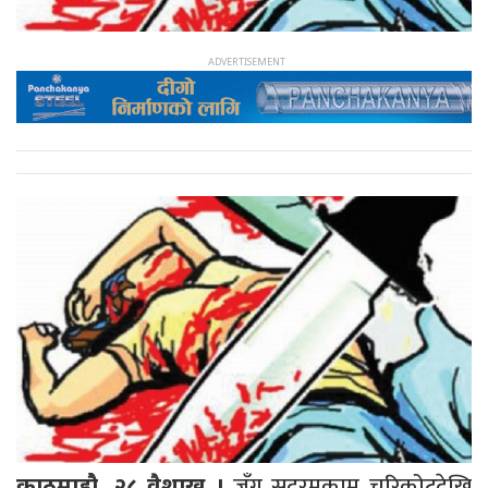
जुँगु सदरमुकाम चरिकोटदेखि
काठमाडौ, २८ वैशाख ।