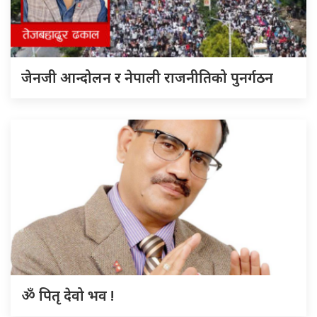
जेनजी आन्दोलन र नेपाली राजनीतिको पुनर्गठन
ॐ पितृ देवो भव !