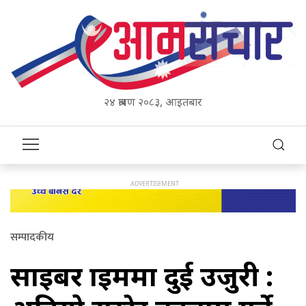
२४ श्रावण २०८३, आइतबार
सम्पादकीय
साइबर क्राइममा दुई उजुरी :