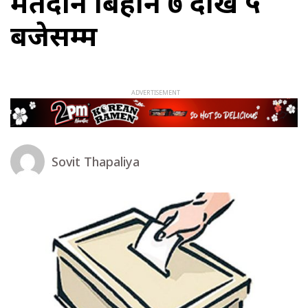
मतदान बिहान ७ देखि ५
बजेसम्म
Sovit Thapaliya