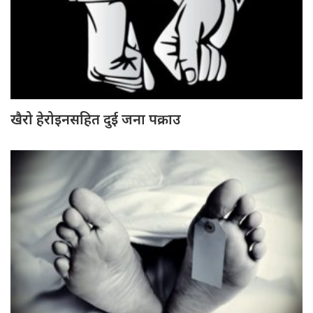
खैरो हेरोइनसहित दुई जना पक्राउ