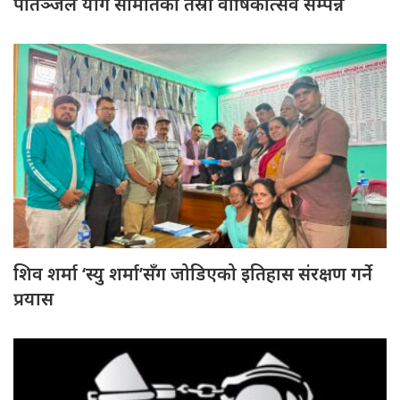
पातञ्जल योग समितिको तेस्रो वार्षिकोत्सव सम्पन्न
शिव शर्मा ‘स्यु शर्मा’सँग जोडिएको इतिहास संरक्षण गर्ने
प्रयास