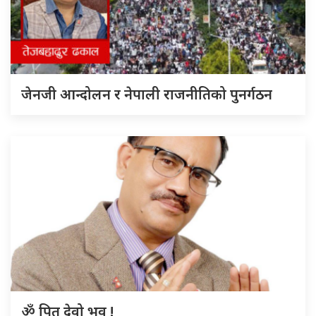
जेनजी आन्दोलन र नेपाली राजनीतिको पुनर्गठन
ॐ पितृ देवो भव !