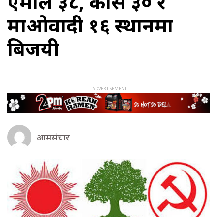
एमाले ३८, कांग्रेस ३० र
माओवादी १६ स्थानमा
बिजयी
आमसंचार