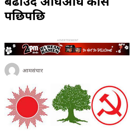
बढाउँदै अघिअघि कांग्रेस
पछिपछि
आमसंचार