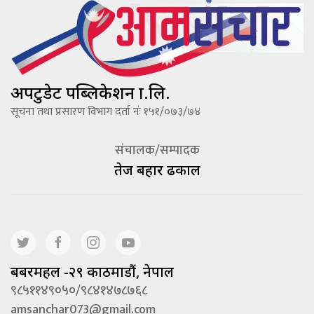
अपटुडेट पब्लिकेशन प्रा.लि.
सूचना तथा प्रसारण विभाग दर्ता नंः १५१/०७३/७४
संचालक/सम्पादक
तेज बहादूर ढकाल
बबरमहल -२९ काठमाडौं, नेपाल
९८५११४९०५०/९८४१४७८७६८
amsanchar073@gmail.com