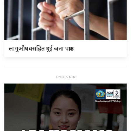
लागुऔषधसहित दुई जना पक्राउ