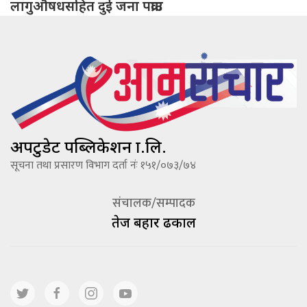
लागुऔषधसहित दुई जना पक्राउ
अपटुडेट पब्लिकेशन प्रा.लि.
सूचना तथा प्रसारण विभाग दर्ता नंः १५१/०७३/७४
संचालक/सम्पादक
तेज बहादूर ढकाल