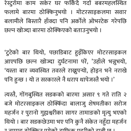
रेस्टुराँमा काम सकेर घर फर्किंदै गर्दा बबरमहलस्थित
फलामे बारमा ठोक्किनुभयो । मोटरसाइकलमा सवार
बलामीले बिस्तारै हाँक्दा पनि अर्कोले ओभरटेक गरेपछि
छल्न खोज्दा बारमा ठोक्किएको बताउनुभयो ।
‘टुटेको बार थियो, पछाडिबाट हुइँकिएर मोटरसाइकल
आएपछि छल्न खोज्दा दुर्घटनामा परें, ’उहाँले भन्नुभयो,
‘यस्ता बार व्यवस्थित तवरले राख्नुपर्‍यो, होइन भने नराखे
पनि हुन्छ । यो त सरकारले नै धराप थापेजस्तै भयो ।’
त्यस्तै, गोंगबुस्थित सडकको बारमा असार ९ गते राति २
बजे मोटरसाइकल ठोक्किँदा बालाजु शेषमतीका सरोज
महर्जन र पुरानो गुह्यश्वरीका सागर तामाङको मृत्यु भएको
थियो । बार सडकछेउमा भए पनि कुनै संकेत नहुँदा महर्जन
र तामाङ ठोक्किन पुगेको ट्राफिक प्रहरीको दाबी छ ।