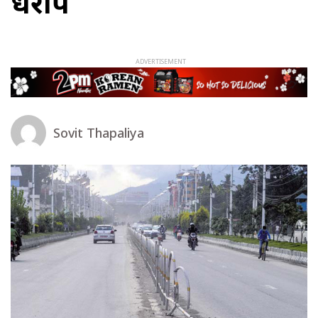
धराप
Sovit Thapaliya