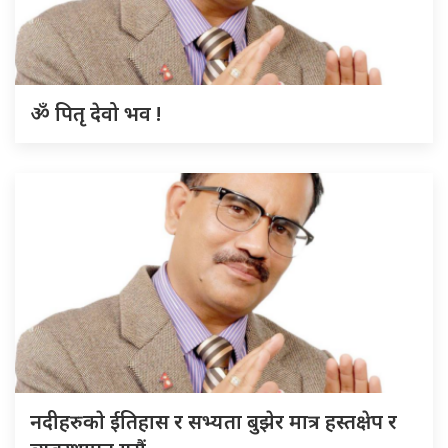
ॐ पितृ देवो भव !
नदीहरुकाे ईतिहास र सभ्यता बुझेर मात्र हस्तक्षेप र