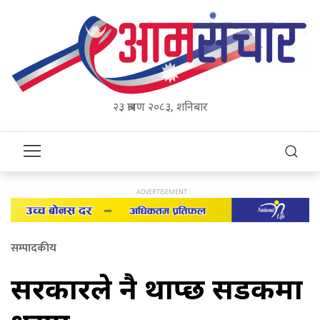
२३ श्रावण २०८३, शनिबार
सम्पादकीय
सरकारले नै थाप्छ सडकमा