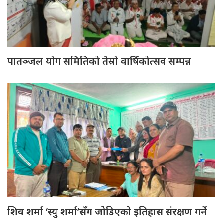
पातञ्जल योग समितिको तेस्रो वार्षिकोत्सव सम्पन्न
शिव शर्मा ‘स्यु शर्मा’सँग जोडिएको इतिहास संरक्षण गर्ने