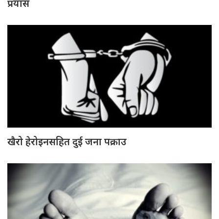
प्रयास
खैरो हेरोइनसहित दुई जना पक्राउ