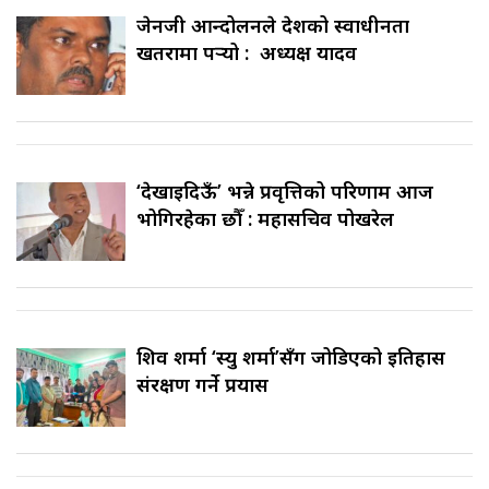
जेनजी आन्दोलनले देशको स्वाधीनता
खतरामा पर्‍यो : अध्यक्ष यादव
‘देखाइदिऊँ’ भन्ने प्रवृत्तिको परिणाम आज
भोगिरहेका छौँ : महासचिव पोखरेल
शिव शर्मा ‘स्यु शर्मा’सँग जोडिएको इतिहास
संरक्षण गर्ने प्रयास