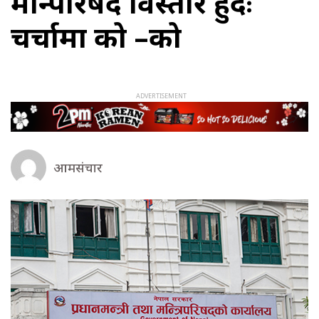
मन्त्रिपरिषद विस्तार हुँदैः
चर्चामा को –को
आमसंचार