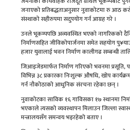
जर्मनीका कार्यवाहक राजदूत ग्रोथले भूकम्पबाट पुग
जनाएको प्रतिबद्धताअनुसार नुवाकोटमा रु आठ करो
संस्थाको सहीरुपमा सदुपयोग गर्न आग्रह गरे ।
उनले भूकम्पपछि अव्यवस्थित भएको नागरिकको दैनिकी
निर्माणसहित जीविकोपार्जनमा समेत सहयोग पु¥य
हजार युवालाई भवन निर्माण कालीगढ सम्बन्धी ता
जिआइजेडमार्फत निर्माण गरिएको भवनमा प्रसूति,
विभिन्न ३८ प्रकारका निःशुल्क औषधि, खोप कार्यक्रम
गर्न नौकोठाको आधुनिक संरचना रहेका छन् ।
नुवाकोटका साविक १६ गाविसका १७ स्थानमा निर्म
भएकाले त्यसको व्यवस्थापन मिलाउन जिल्ला स्वास्
मन्त्रालयसँग समन्वय भइरहेको बताए ।