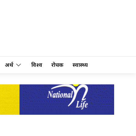
अर्थ
विश्व
रोचक
स्वास्थ्य