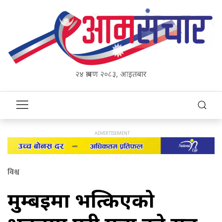
२४ श्रावण २०८३, आइतबार
विश्व
मुम्बईमा भत्किएको