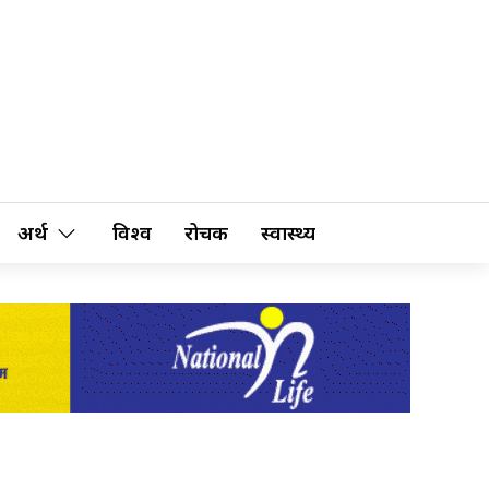
अर्थ
विश्व
रोचक
स्वास्थ्य