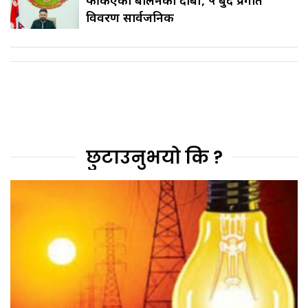
फर्किएको बालेनकाे दाबी, ५ बुँदे प्रगति
विवरण सार्वजनिक
छुटाउनुभयो कि ?