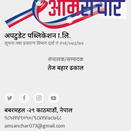
अपटुडेट पब्लिकेशन प्रा.लि.
सूचना तथा प्रसारण विभाग दर्ता नंः १५१/०७३/७४
संचालक/सम्पादक
तेज बहादूर ढकाल
बबरमहल -२९ काठमाडौं, नेपाल
९८५११४९०५०/९८४१४७८७६८
amsanchar073@gmail.com