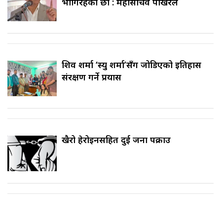
भोगिरहेका छौँ : महासचिव पोखरेल
शिव शर्मा ‘स्यु शर्मा’सँग जोडिएको इतिहास
संरक्षण गर्ने प्रयास
खैरो हेरोइनसहित दुई जना पक्राउ