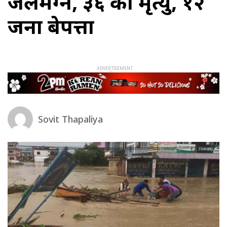
जलमग्न, ३६ को मृत्यु, १२
जना बेपत्ता
Sovit Thapaliya