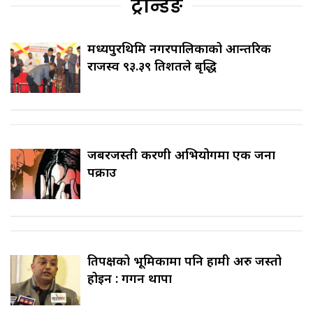
ट्रेन्डिङ
मध्यपुरथिमि नगरपालिकाको आन्तरिक
राजस्व ९३.३९ प्रतिशतले बृद्धि
जबरजस्ती करणी अभियोगमा एक जना
पक्राउ
प्रतिपक्षको भूमिकामा पनि हामी अरु जस्तो
होइन : गगन थापा