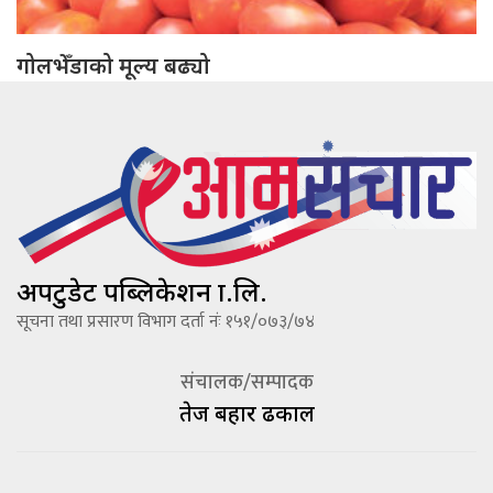
गोलभेँडाको मूल्य बढ्यो
अपटुडेट पब्लिकेशन प्रा.लि.
सूचना तथा प्रसारण विभाग दर्ता नंः १५१/०७३/७४
संचालक/सम्पादक
तेज बहादूर ढकाल