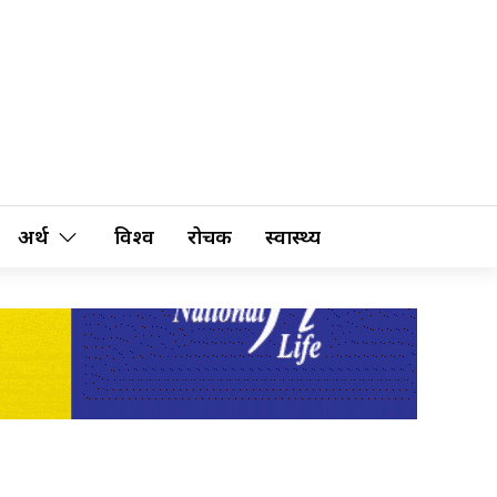
अर्थ
विश्व
रोचक
स्वास्थ्य