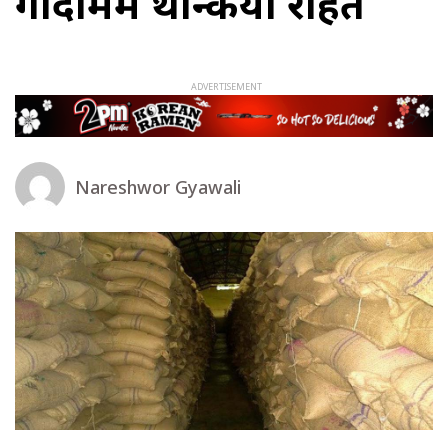
गोदाममै थन्कियो राहत
Nareshwor Gyawali