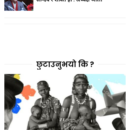
छुटाउनुभयो कि ?