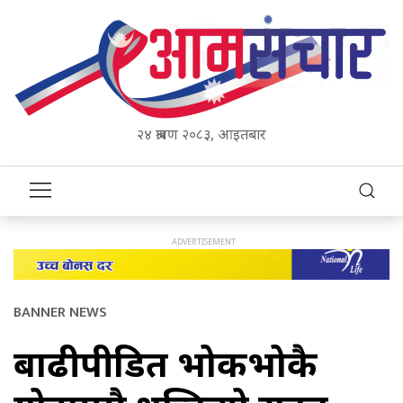
२४ श्रावण २०८३, आइतबार
BANNER NEWS
बाढीपीडित भोकभोकै