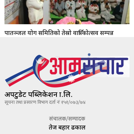
पातञ्जल योग समितिको तेस्रो वार्षिकोत्सव सम्पन्न
अपटुडेट पब्लिकेशन प्रा.लि.
सूचना तथा प्रसारण विभाग दर्ता नंः १५१/०७३/७४
संचालक/सम्पादक
तेज बहादूर ढकाल