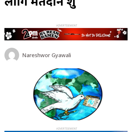
लागि मतदान शुरु
Nareshwor Gyawali