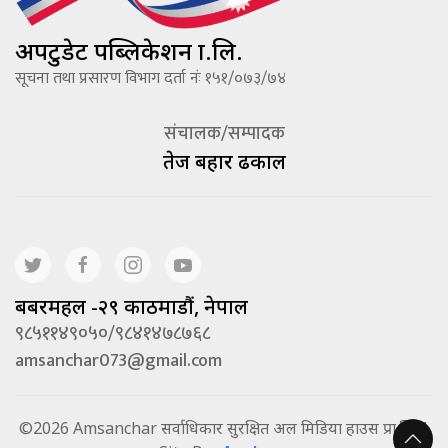
अपटुडेट पब्लिकेशन प्रा.लि.
सूचना तथा प्रसारण विभाग दर्ता नंः १५१/०७३/७४
संचालक/सम्पादक
तेज बहादूर ढकाल
बबरमहल -२९ काठमाडौं, नेपाल
९८५११४९०५०/९८४१४७८७६८
amsanchar073@gmail.com
©2026 Amsanchar सर्वाधिकार सुरक्षित अल मिडिया हाउस प्रा.लि. |