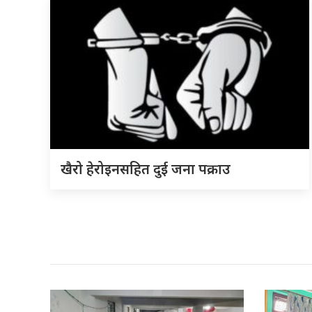
खैरो हेरोइनसहित दुई जना पक्राउ