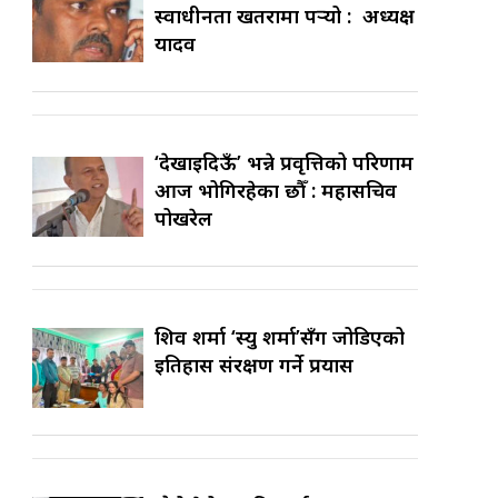
स्वाधीनता खतरामा पर्‍यो : अध्यक्ष
यादव
‘देखाइदिऊँ’ भन्ने प्रवृत्तिको परिणाम
आज भोगिरहेका छौँ : महासचिव
पोखरेल
शिव शर्मा ‘स्यु शर्मा’सँग जोडिएको
इतिहास संरक्षण गर्ने प्रयास