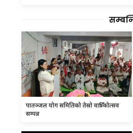
सम्बन
पातञ्जल योग समितिको तेस्रो वार्षिकोत्सव
सम्पन्न