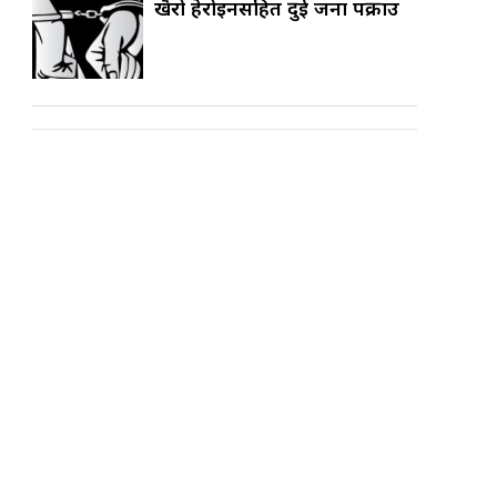
खैरो हेरोइनसहित दुई जना पक्राउ