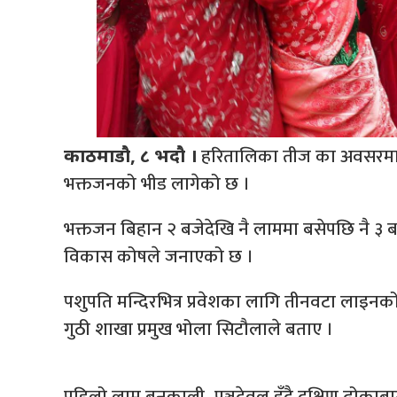
हरितालिका तीज का अवसरमा आ
काठमाडौ, ८ भदौ ।
भक्तजनको भीड लागेको छ ।
भक्तजन बिहान २ बजेदेखि नै लाममा बसेपछि नै ३ बज
विकास कोषले जनाएको छ ।
पशुपति मन्दिरभित्र प्रवेशका लागि तीनवटा लाइनको
गुठी शाखा प्रमुख भोला सिटौलाले बताए ।
पहिलो लाम बनकाली–पञ्चदेवल हुँदै दक्षिण ढोकाबाट, दो